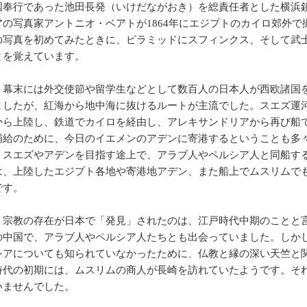
国奉行であった池田長発（いけだながおき）を総責任者とした横浜
の写真家アントニオ・ベアトが1864年にエジプトのカイロ郊外で
の写真を初めてみたときに、ピラミッドにスフィンクス、そして武
とを覚えています。
幕末には外交使節や留学生などとして数百人の日本人が西欧諸国
したが、紅海から地中海に抜けるルートが主流でした。スエズ運河が
から上陸し、鉄道でカイロを経由し、アレキサンドリアから再び船
補給のために、今日のイエメンのアデンに寄港するということも多
、スエズやアデンを目指す途上で、アラブ人やペルシア人と同船す
は、上陸したエジプト各地や寄港地アデン、また船上でムスリムで
です。
宗教の存在が日本で「発見」されたのは、江戸時代中期のことと
の中国で、アラブ人やペルシア人たちとも出会っていました。しか
シアについても知られていなかったために、仏教と縁の深い天竺と
時代の初期には、ムスリムの商人が長崎を訪れていたようです。そ
いませんでした。