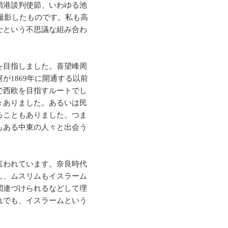
鎖港談判使節、いわゆる池
撮影したものです。私も高
士という不思議な組み合わ
を目指しました。喜望峰周
1869年に開通する以前
で西欧を目指すルートでし
々ありました。あるいは民
ることもありました。つま
もある中東の人々と出会う
言われています。奈良時代
し、ムスリムもイスラーム
関連づけられるなどして理
れでも、イスラームという