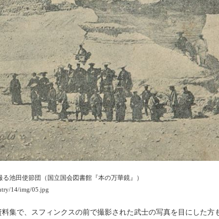
撮る池田使節団（国立国会図書館『本の万華鏡』）
ntry/14/img/05.jpg
料集で、スフィンクスの前で撮影された武士の写真を目にした方