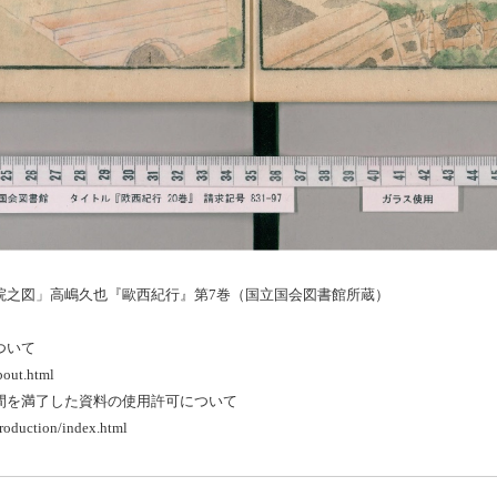
院之図」高嶋久也『歐西紀行』第7巻（国立国会図書館所蔵）
ついて
bout.html
期間を満了した資料の使用許可について
production/index.html