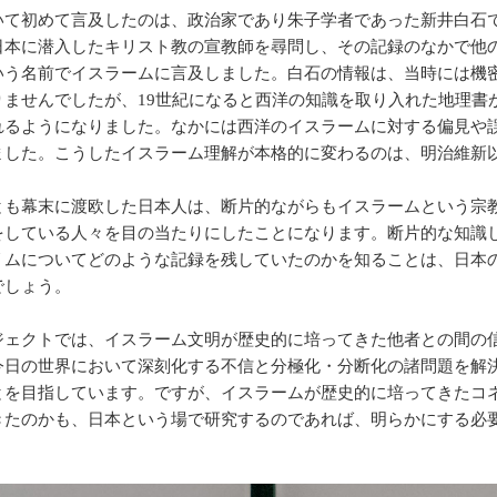
て初めて言及したのは、政治家であり朱子学者であった新井白石で
日本に潜入したキリスト教の宣教師を尋問し、その記録のなかで他
いう名前でイスラームに言及しました。白石の情報は、当時には機
りませんでしたが、19世紀になると西洋の知識を取り入れた地理書
れるようになりました。なかには西洋のイスラームに対する偏見や
ました。こうしたイスラーム理解が本格的に変わるのは、明治維新
も幕末に渡欧した日本人は、断片的ながらもイスラームという宗
をしている人々を目の当たりにしたことになります。断片的な知識
リムについてどのような記録を残していたのかを知ることは、日本
でしょう。
ェクトでは、イスラーム文明が歴史的に培ってきた他者との間の
今日の世界において深刻化する不信と分極化・分断化の諸問題を解
とを目指しています。ですが、イスラームが歴史的に培ってきたコ
きたのかも、日本という場で研究するのであれば、明らかにする必