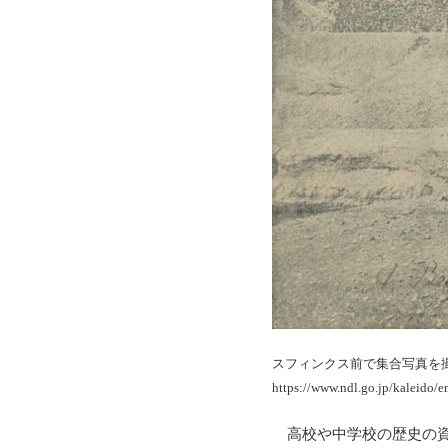
スフィンクス前で集合写真を
https://www.ndl.go.jp/kaleido/e
高校や中学校の歴史の資