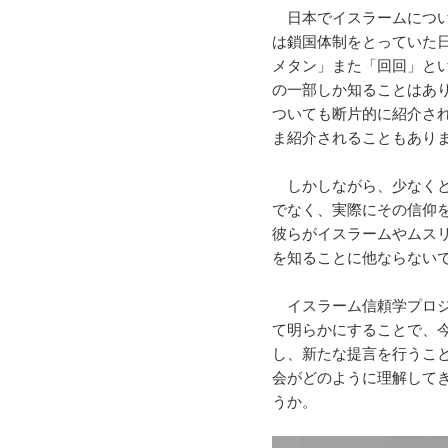
日本でイスラームについ
は鎖国体制をとっていた
メタン」また「回回」と
の一部しか知ることはあ
ついても断片的に紹介さ
ま紹介されることもあり
しかしながら、少なくと
でなく、実際にその信仰
彼らがイスラームやムス
を知ることに他ならない
イスラーム信頼学プロジ
て明らかにすることで、
し、新たな提言を行うこ
会がどのように理解して
うか。