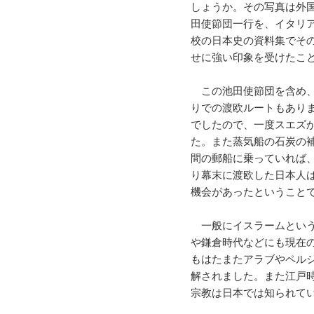
しょうか。その写真は外
田使節団一行を、イタリア
校の日本史の資料集でそ
せに強い印象を受けたこ
この池田使節団を含め、
りでの渡欧ルートもありま
でしたので、一度スエズ
た。また蒸気船の石炭の
間の郵船に乗っていれば
り幕末に渡欧した日本人
機会があったということ
一般にイスラームという
や鎌倉時代などにも現在
もはたまたアラブやペル
解されました。また江戸
宗教は日本では知られて