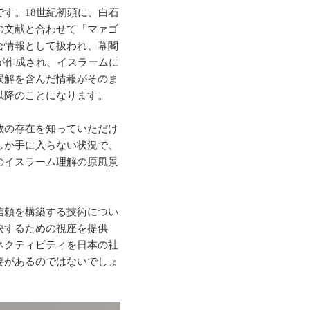
す。18世紀初頭に、白石
の文献と合わせて「マァゴ
密情報として扱われ、幕閣
が作成され、イスラームに
誤解を含んだ情報がそのま
以降のことになります。
教の存在を知っていただけ
しか手に入らない状況で、
のイスラーム理解の原風景
信頼を構築する技術につい
決するための視座を提供
ネクティビティを日本の社
要があるのではないでしょ