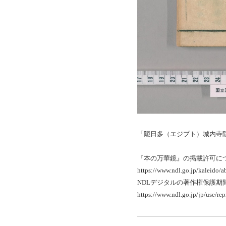
「阨日多（エジプト）城内寺
『本の万華鏡』の掲載許可に
https://www.ndl.go.jp/kaleido/a
NDLデジタルの著作権保護
https://www.ndl.go.jp/jp/use/re