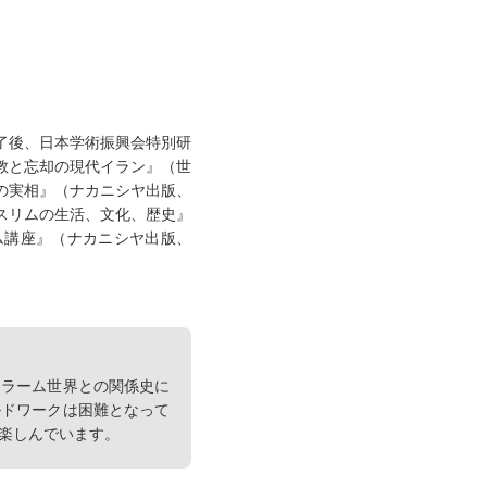
修了後、日本学術振興会特別研
教と忘却の現代イラン』（世
派の実相』（ナカニシヤ出版、
ムスリムの生活、文化、歴史』
ム講座』（ナカニシヤ出版、
スラーム世界との関係史に
ルドワークは困難となって
楽しんでいます。