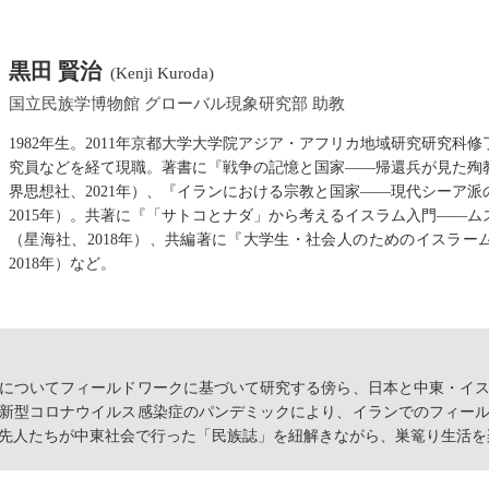
黒田 賢治
(Kenji Kuroda)
国立民族学博物館 グローバル現象研究部 助教
1982年生。2011年京都大学大学院アジア・アフリカ地域研究研究科
究員などを経て現職。著書に『戦争の記憶と国家——帰還兵が見た殉
界思想社、2021年）、『イランにおける宗教と国家——現代シーア
2015年）。共著に『「サトコとナダ」から考えるイスラム入門――
（星海社、2018年）、共編著に『大学生・社会人のためのイスラー
2018年）など。
についてフィールドワークに基づいて研究する傍ら、日本と中東・イ
新型コロナウイルス感染症のパンデミックにより、イランでのフィー
先人たちが中東社会で行った「民族誌」を紐解きながら、巣篭り生活を